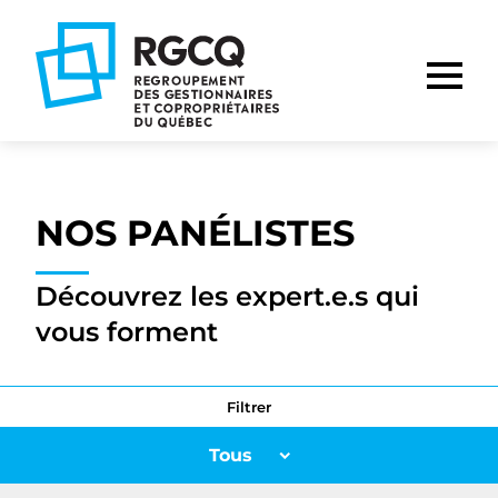
Aller
Aller
Aller
à
au
au
la
contenu
pied
navigation
de
principale
page
NOS PANÉLISTES
Découvrez les expert.e.s qui
vous forment
Filtrer
Tous