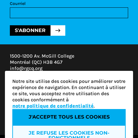
Courriel
S'ABONNER
1500-1200 Av. McGill College
Montréal (QC) H3B 4G7
info@rgcq.org
1-888-313-7427
Notre site utilise des cookies pour améliorer votre
MONTRÉAL
expérience de navigation. En continuant à utiliser
QUÉBEC
ce site, vous acceptez notre utilisation des
OUTAOUAIS
cookies conformément à
ESTRIE
notre politique de confidentialité
.
J'ACCEPTE TOUS LES COOKIES
Politique de confidentialité
JE REFUSE LES COOKIES NON-
FONCTIONNELS