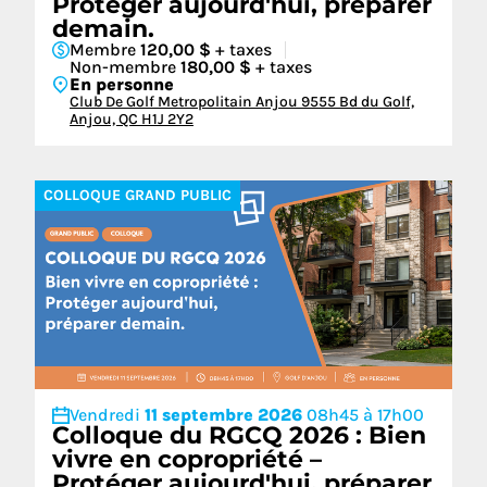
Protéger aujourd'hui, préparer
demain.
Membre
120,00 $
+ taxes
Non-membre
180,00 $
+ taxes
En personne
Club De Golf Metropolitain Anjou 9555 Bd du Golf,
Anjou, QC H1J 2Y2
COLLOQUE GRAND PUBLIC
Vendredi
11 septembre 2026
08h45 à 17h00
Colloque du RGCQ 2026 : Bien
vivre en copropriété –
Protéger aujourd'hui, préparer