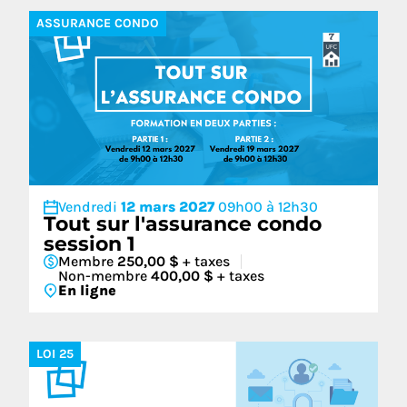
ASSURANCE CONDO
Vendredi
12 mars 2027
09h00 à 12h30
Tout sur l'assurance condo
session 1
Membre
250,00 $
+ taxes
Non-membre
400,00 $
+ taxes
En ligne
LOI 25