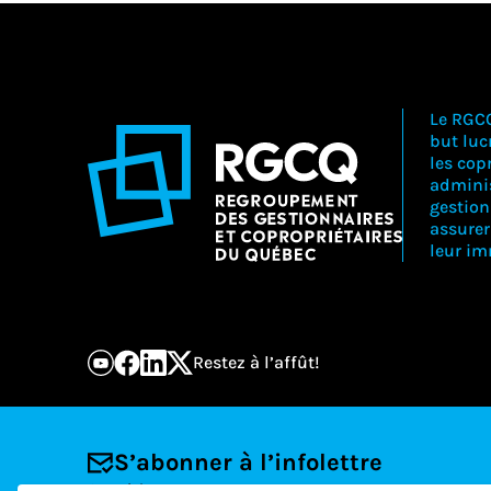
Le RGC
but lucr
les copr
adminis
gestion
assure
leur i
Restez à l’affût!
S’abonner à l’infolettre
Courriel