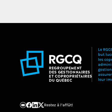
Le RGC
but lucr
les copr
adminis
gestion
assure
leur i
Restez à l’affût!