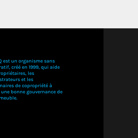
Q est un organisme sans
atif, créé en 1999, qui aide
opriétaires, les
trateurs et les
naires de copropriété à
r une bonne gouvernance de
CONNECTE
mmeuble.
VOUS PO
VOIR CE
CONTEN