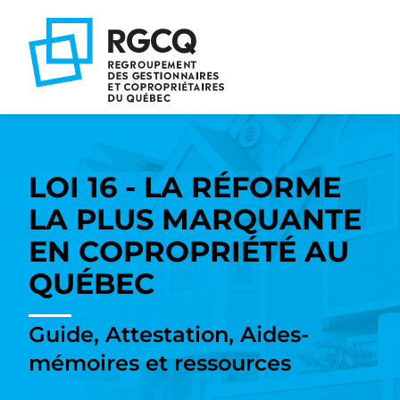
Aller
Aller
Aller
à
au
au
la
contenu
pied
navigation
de
principale
page
LOI 16 - LA RÉFORME
LA PLUS MARQUANTE
EN COPROPRIÉTÉ AU
QUÉBEC
Guide, Attestation, Aides-
mémoires et ressources