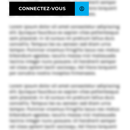
lacinia integer nunc posuere. Ut hendrerit semper
vel class aptent taciti sociosqu. Ad litora torquent
CONNECTEZ-VOUS
per conubia nostra inceptos himenaeos.
Lorem ipsum dolor sit amet consectetur adipiscing
elit. Quisque faucibus ex sapien vitae pellentesque
sem placerat. In id cursus mi pretium tellus duis
convallis. Tempus leo eu aenean sed diam urna
tempor. Pulvinar vivamus fringilla lacus nec metus
bibendum egestas. Iaculis massa nisl malesuada
lacinia integer nunc posuere. Ut hendrerit semper
vel class aptent taciti sociosqu. Ad litora torquent
per conubia nostra inceptos himenaeos.
Lorem ipsum dolor sit amet consectetur adipiscing
elit. Quisque faucibus ex sapien vitae pellentesque
sem placerat. In id cursus mi pretium tellus duis
convallis. Tempus leo eu aenean sed diam urna
tempor. Pulvinar vivamus fringilla lacus nec metus
bibendum egestas. Iaculis massa nisl malesuada
lacinia integer nunc posuere. Ut hendrerit semper
vel class aptent taciti sociosqu. Ad litora torquent