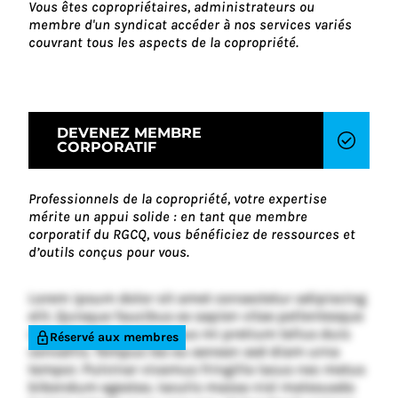
Vous êtes copropriétaires, administrateurs ou
membre d'un syndicat accéder à nos services variés
couvrant tous les aspects de la copropriété.
DEVENEZ MEMBRE
CORPORATIF
Professionnels de la copropriété, votre expertise
mérite un appui solide : en tant que membre
corporatif du RGCQ, vous bénéficiez de ressources et
d’outils conçus pour vous.
Lorem ipsum dolor sit amet consectetur adipiscing
elit. Quisque faucibus ex sapien vitae pellentesque
sem placerat. In id cursus mi pretium tellus duis
Réservé aux membres
convallis. Tempus leo eu aenean sed diam urna
tempor. Pulvinar vivamus fringilla lacus nec metus
bibendum egestas. Iaculis massa nisl malesuada