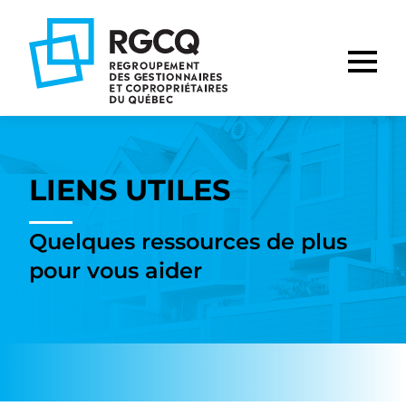
Aller
Aller
Aller
à
au
au
la
contenu
pied
navigation
de
principale
page
LIENS UTILES
Quelques ressources de plus
pour vous aider