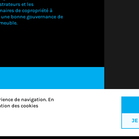
trateurs et les
naires de copropriété à
r une bonne gouvernance de
mmeuble.
CONNECTE
VOUS PO
VOIR CE
CONTEN
S'ABONNER
rience de navigation. En
CONNECTEZ-
VOUS
sation des cookies
JE
Vous ne savez pas si vou
êtes membre du RGCQ?