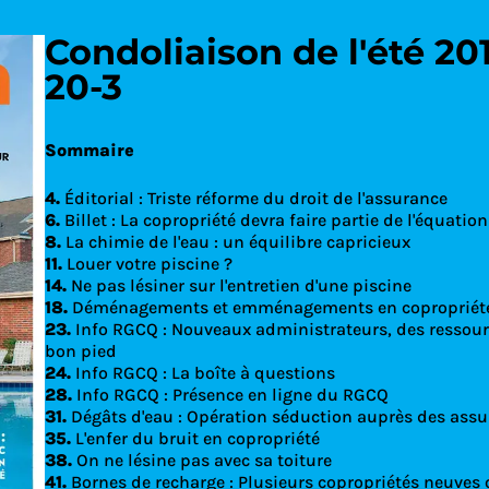
Condoliaison de l'été 201
20-3
Découvrez le
Sommaire
4.
Éditorial : Triste réforme du droit de l'assurance
6.
Billet : La copropriété devra faire partie de l'équation
8.
La chimie de l'eau : un équilibre capricieux
11.
Louer votre piscine ?
14.
Ne pas lésiner sur l'entretien d'une piscine
18.
Déménagements et emménagements en copropriét
23.
Info RGCQ : Nouveaux administrateurs, des ressour
bon pied
24.
Info RGCQ : La boîte à questions
28.
Info RGCQ : Présence en ligne du RGCQ
31.
Dégâts d'eau : Opération séduction auprès des assu
35.
L'enfer du bruit en copropriété
38.
On ne lésine pas avec sa toiture
41.
Bornes de recharge : Plusieurs copropriétés neuves 