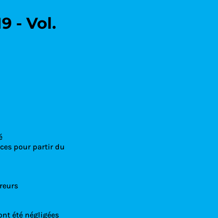
9 - Vol.
 Condoliaison
é
ces pour partir du
reurs
ont été négligées