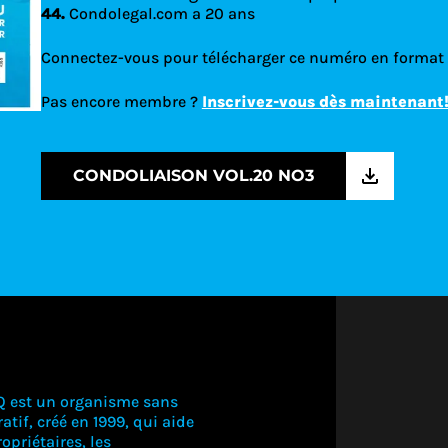
44.
Condolegal.com a 20 ans
Connectez-vous pour télécharger ce numéro en format
Pas encore membre ?
Inscrivez-vous dès maintenant
CONDOLIAISON VOL.20 NO3
Q est un organisme sans
atif, créé en 1999, qui aide
opriétaires, les