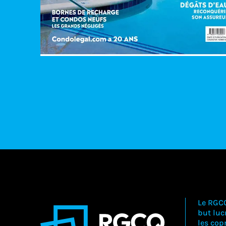
Le RGC
but lucr
les copr