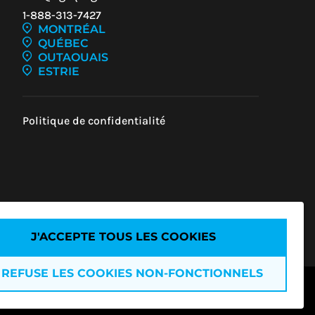
1-888-313-7427
MONTRÉAL
QUÉBEC
OUTAOUAIS
Z-
ESTRIE
UR
Politique de confidentialité
U
J'ACCEPTE TOUS LES COOKIES
 REFUSE LES COOKIES NON-FONCTIONNELS
s