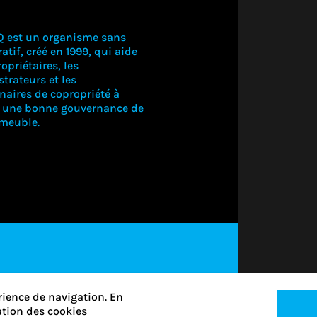
Q est un organisme sans
atif, créé en 1999, qui aide
opriétaires, les
trateurs et les
naires de copropriété à
r une bonne gouvernance de
mmeuble.
CONNECTE
VOUS PO
VOIR CE
S'ABONNER
rience de navigation. En
CONTEN
sation des cookies