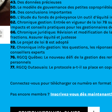
43.
Des données précieuses
50.
Le modèle de gouvernance des petites copropriété
58.
Des conclusions importantes
60.
L’étude du fonds de prévoyance Un outil d’équité i
62.
Chronique gestion: Entrée en vigueur de la loi 78 s
Impacts et conseils pratiques pour les gestionnaires d
66.
Chronique juridique: Révision et modification de la
fractions. Assurer équité et justesse
69.
Le projet de loi 8 est adopté
72.
Chronique info-gestion: Vos questions, les réponse
conseillers experts
76.
RGCQ Québec: Le nouveau défi de la gestion des r
personnels
77.
RGCQ Outaouais: Le protocole a-t-il sa place en copr
Connectez-vous pour télécharger ce numéro en format
Pas encore membre ?
Inscrivez-vous dès maintenant