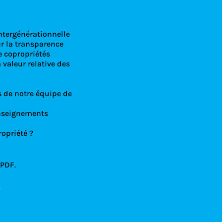
s
ntergénérationnelle
ur la transparence
e copropriétés
 valeur relative des
s de notre équipe de
enseignements
opriété ?
 PDF.
!