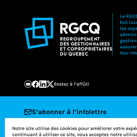
Le RGC
but lucr
les copr
adminis
gestion
assure
leur i
Restez à l’affût!
S’abonner à l’infolettre
Courriel
Notre site utilise des cookies pour améliorer votre expé
continuant à utiliser ce site, vous acceptez notre utili