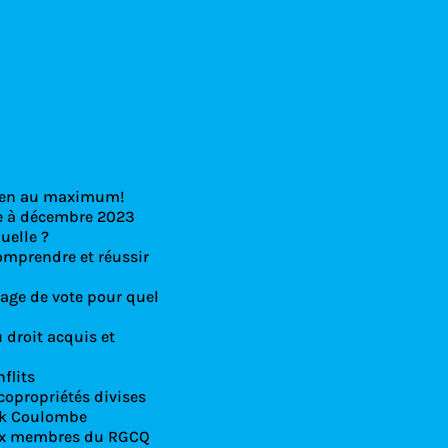
 Condoliaison
z-en au maximum!
re à décembre 2023
uelle ?
omprendre et réussir
age de vote pour quel
 droit acquis et
nflits
 copropriétés divises
ick Coulombe
 aux membres du RGCQ