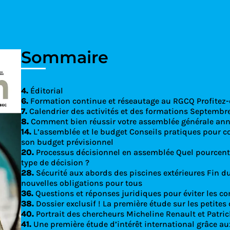
Découvrez le
Sommaire
4.
Éditorial
6.
Formation continue et réseautage au RGCQ Profite
7.
Calendrier des activités et des formations Septemb
8.
Comment bien réussir votre assemblée générale ann
14.
L’assemblée et le budget Conseils pratiques pour c
son budget prévisionnel
20.
Processus décisionnel en assemblée Quel pourcent
type de décision ?
28.
Sécurité aux abords des piscines extérieures Fin du
nouvelles obligations pour tous
36.
Questions et réponses juridiques pour éviter les co
38.
Dossier exclusif ! La première étude sur les petites
40.
Portrait des chercheurs Micheline Renault et Patr
41.
Une première étude d’intérêt international grâce