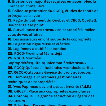
8.
Érosion des majorités requises en assemblée, la
France en chute libre
11.
Colloque printanier du RGCQ, études de fonds de
prévoyance en vue
13.
Régie du bâtiment du Québec et CBCS, OdetteG.
Boucher fait le point
15.
Surveillance des travaux en copropriété, mêlez-
vous de vos affaires!
16.
Les assureurs en ont soupé de la copropriété
19.
La gestion rigoureuse et créative
21.
LogiRénov a oublié les condos
22.
RGCQ-Provincial 15ans déjà
25.
RGCQ-Montréal
Copropriétés:quifaitquoienmatièredetravaux
26.
RGCQ-Québec L’illusiondes «condoslocatifs»
27.
RGCQ-Outaouais Genèse du droit québécois
28.
Hommage aux premiers gestionnaires
techniques de copropriétés
31.
Yves Papineau devient avocat émérite (Ad.E.)
32.
OBCEF : Place aux copropriétés exemplaires
34.
Chronique : La grande séduction à l’égard des
assureurs
35.
Président d’assemblées générales annuelles,