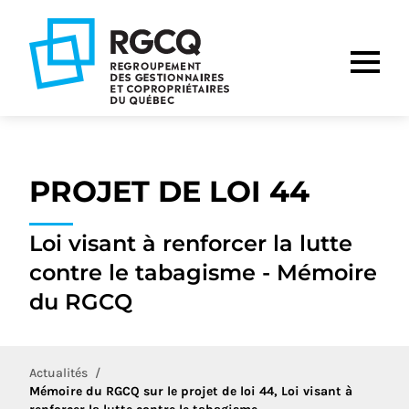
Aller
Aller
Aller
à
au
au
la
contenu
pied
navigation
de
principale
page
PROJET DE LOI 44
Loi visant à renforcer la lutte
contre le tabagisme - Mémoire
du RGCQ
Actualités
Mémoire du RGCQ sur le projet de loi 44, Loi visant à