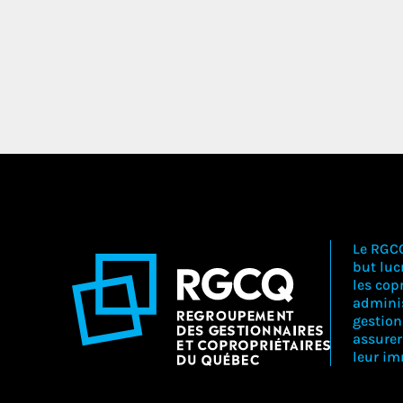
Le RGC
but lucr
les copr
adminis
gestion
assure
leur i