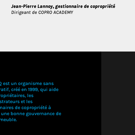
Jean-Pierre Lannoy, gestionnaire de copropriété
Dirigeant de COPRO ACADEMY
Q est un organisme sans
atif, créé en 1999, qui aide
opriétaires, les
trateurs et les
naires de copropriété à
r une bonne gouvernance de
mmeuble.