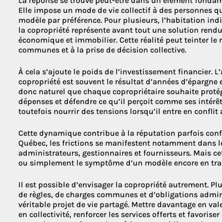
La réponse se trouve peut-être dans un élément fondam
Elle impose un mode de vie collectif à des personnes qu
modèle par préférence. Pour plusieurs, l’habitation ind
la copropriété représente avant tout une solution rendu
économique et immobilier. Cette réalité peut teinter le 
communes et à la prise de décision collective.
À cela s’ajoute le poids de l’investissement financier. L
copropriété est souvent le résultat d’années d’épargne et
donc naturel que chaque copropriétaire souhaite protég
dépenses et défendre ce qu’il perçoit comme ses intérêts
toutefois nourrir des tensions lorsqu’il entre en conflit 
Cette dynamique contribue à la réputation parfois confl
Québec, les frictions se manifestent notamment dans les
administrateurs, gestionnaires et fournisseurs. Mais cet
ou simplement le symptôme d’un modèle encore en tra
Il est possible d’envisager la copropriété autrement. P
de règles, de charges communes et d’obligations admini
véritable projet de vie partagé. Mettre davantage en vale
en collectivité, renforcer les services offerts et favori