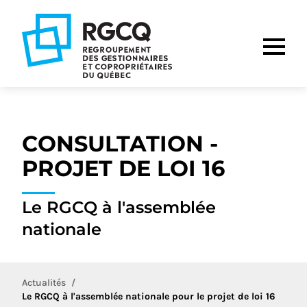
Aller
Aller
Aller
à
au
au
la
contenu
pied
navigation
de
principale
page
CONSULTATION -
PROJET DE LOI 16
Le RGCQ à l'assemblée
nationale
Actualités
Le RGCQ à l'assemblée nationale pour le projet de loi 16