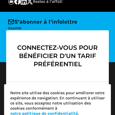
Restez à l’affût!
S’abonner à l’infolettre
Courriel
CONNECTEZ-VOUS POUR
S'ABONNER
BÉNÉFICIER D'UN TARIF
PRÉFÉRENTIEL
1500-1200 Av. McGill College
Montréal (QC) H3B 4G7
info@rgcq.org
1-888-313-7427
Notre site utilise des cookies pour améliorer votre
MONTRÉAL
CONNECTEZ-VOUS
expérience de navigation. En continuant à utiliser
QUÉBEC
ce site, vous acceptez notre utilisation des
OUTAOUAIS
CONTINUER SANS SE CONNECTER
cookies conformément à
ESTRIE
(NON-MEMBRE)
notre politique de confidentialité
.