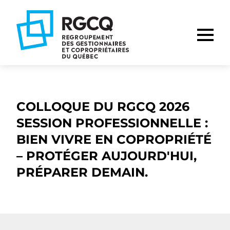
Aller
Aller
Aller
à
au
au
la
contenu
pied
navigation
de
principale
page
COLLOQUE DU RGCQ 2026
SESSION PROFESSIONNELLE :
BIEN VIVRE EN COPROPRIÉTÉ
– PROTÉGER AUJOURD'HUI,
PRÉPARER DEMAIN.