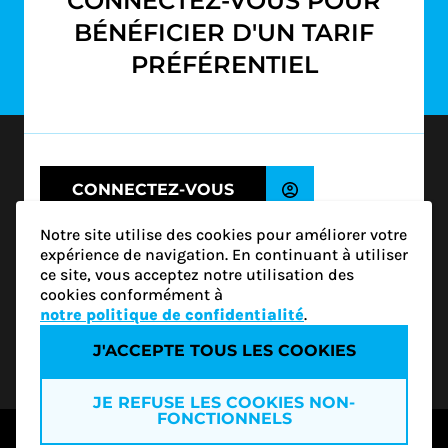
CONNECTEZ-VOUS POUR
BÉNÉFICIER D'UN TARIF
PRÉFÉRENTIEL
S'ABONNER
1500-1200 Av. McGill College
Montréal (QC) H3B 4G7
CONNECTEZ-VOUS
info@rgcq.org
1-888-313-7427
CONTINUER SANS SE CONNECTER
Notre site utilise des cookies pour améliorer votre
MONTRÉAL
(NON-MEMBRE)
expérience de navigation. En continuant à utiliser
QUÉBEC
ce site, vous acceptez notre utilisation des
OUTAOUAIS
cookies conformément à
ESTRIE
notre politique de confidentialité
.
Vous ne savez pas si vous êtes membre du RGCQ?
J'ACCEPTE TOUS LES COOKIES
Politique de confidentialité
Devenez membre
JE REFUSE LES COOKIES NON-
FONCTIONNELS
Accédez à tous nos services et à un vaste réseau
© 2026 RGCQ