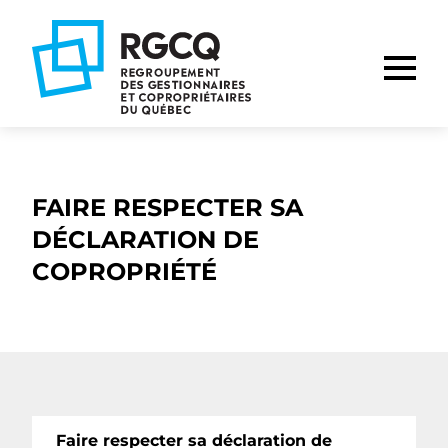
Aller
Aller
Aller
à
au
au
la
contenu
pied
navigation
de
principale
page
FAIRE RESPECTER SA
DÉCLARATION DE
COPROPRIÉTÉ
Faire respecter sa déclaration de