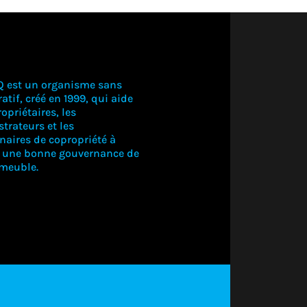
Q est un organisme sans
atif, créé en 1999, qui aide
opriétaires, les
trateurs et les
naires de copropriété à
r une bonne gouvernance de
mmeuble.
CONNECTE
VOUS PO
VOIR CE