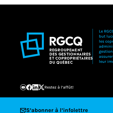
Le RGC
but lucr
les copr
adminis
gestion
assure
leur i
Restez à l’affût!
S’abonner à l’infolettre