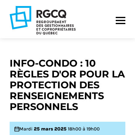
Aller
Aller
Aller
à
au
au
la
contenu
pied
navigation
de
principale
page
INFO-CONDO : 10
RÈGLES D'OR POUR LA
PROTECTION DES
RENSEIGNEMENTS
PERSONNELS
Mardi
25 mars 2025
18h00 à 19h00