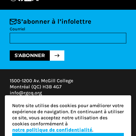
S’abonner à l’infolettre
Courriel
S'ABONNER
1500-1200 Av. McGill College
Montréal (QC) H3B 4G7
info@rgcq.org
1-888-313-7427
Notre site utilise des cookies pour améliorer votre
MONTRÉAL
expérience de navigation. En continuant à utiliser
QUÉBEC
ce site, vous acceptez notre utilisation des
OUTAOUAIS
cookies conformément à
ESTRIE
notre politique de confidentialité
.