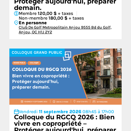
Protéger aujourd'hui, préparer
demain.
Membre
120,00 $
+ taxes
Non-membre
180,00 $
+ taxes
En personne
Club De Golf Metropolitain Anjou 9555 Bd du Golf,
Anjou, QC H1J 2Y2
COLLOQUE GRAND PUBLIC
Vendredi
11 septembre 2026
08h45 à 17h00
Colloque du RGCQ 2026 : Bien
vivre en copropriété –
Protéger aujourd'hui, préparer