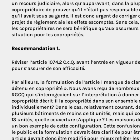
un recours judiciaire, alors qu’auparavant, dans la plup
copropriétaire de prouver qu’il n’était pas responsable 
qu’il avait sous sa garde. Il est donc urgent de corriger 
projet de règlement aie les effets escomptés. Sans cela
les copropriétaires ne sera bénéfique qu’aux assureurs
situation pour les copropriétés.
Recommandation 1.
Réviser l’article 1074.2 C.c.Q. avant l’entrée en vigueur d
pour s’assurer de son efficacité.
Par ailleurs, la formulation de l’article 1 manque de cla
détenu en copropriété ». Nous avons reçu de nombreu
RGCQ qui s’interrogeaient sur l’interprétation à donne
copropriété décrit-il la copropriété dans son ensembl
individuellement? Dans le cas, relativement courant, d
plusieurs bâtiments de moins de 13 unités, mais qui c
13 unités, quelle couverture s’applique ? Les maisons d
un bon exemple de cette configuration. Cette confusi
le public et la formulation devrait être clarifiée pour ê
article devrait donc être modifié pour mieux refléter les