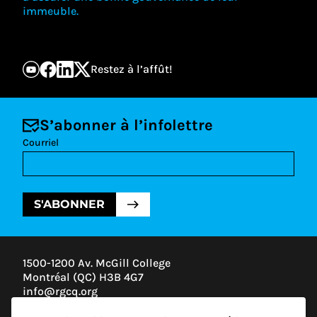
immeuble.
Restez à l’affût!
S’abonner à l’infolettre
Courriel
S'ABONNER
1500-1200 Av. McGill College
Montréal (QC) H3B 4G7
info@rgcq.org
1-888-313-7427