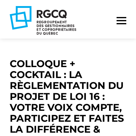
Aller
Aller
Aller
à
au
au
la
contenu
pied
navigation
de
principale
page
COLLOQUE +
COCKTAIL : LA
RÈGLEMENTATION DU
PROJET DE LOI 16 :
VOTRE VOIX COMPTE,
PARTICIPEZ ET FAITES
LA DIFFÉRENCE &