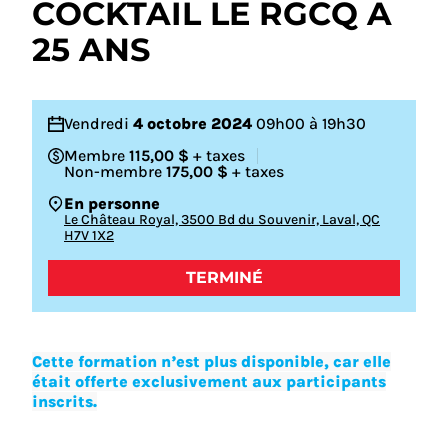
COCKTAIL LE RGCQ A
25 ANS
Vendredi
4 octobre 2024
09h00 à 19h30
Membre
115,00 $
+ taxes
Non-membre
175,00 $
+ taxes
En personne
Le Château Royal, 3500 Bd du Souvenir, Laval, QC
H7V 1X2
TERMINÉ
Cette formation n’est plus disponible, car elle
était offerte exclusivement aux participants
inscrits.