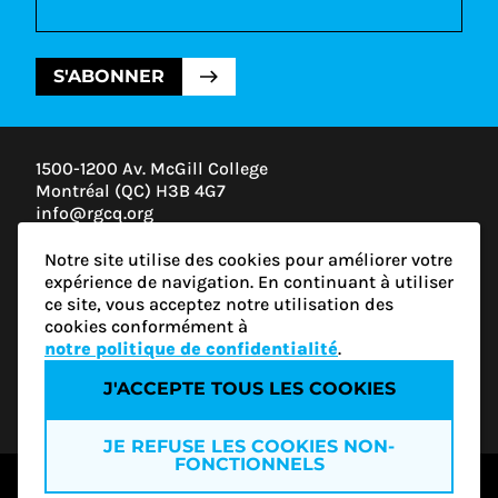
S'ABONNER
1500-1200 Av. McGill College
Montréal (QC) H3B 4G7
info@rgcq.org
1-888-313-7427
Notre site utilise des cookies pour améliorer votre
MONTRÉAL
expérience de navigation. En continuant à utiliser
QUÉBEC
ce site, vous acceptez notre utilisation des
OUTAOUAIS
cookies conformément à
ESTRIE
notre politique de confidentialité
.
J'ACCEPTE TOUS LES COOKIES
Politique de confidentialité
JE REFUSE LES COOKIES NON-
FONCTIONNELS
© 2026 RGCQ