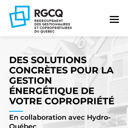
Aller
Aller
Aller
à
au
au
la
contenu
pied
navigation
de
principale
page
DES SOLUTIONS
CONCRÈTES POUR LA
GESTION
ÉNERGÉTIQUE DE
VOTRE COPROPRIÉTÉ
En collaboration avec Hydro-
Québec